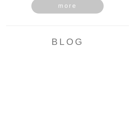
more
BLOG
なつき
出勤前チェック🍀*゜
8月7日 17:17