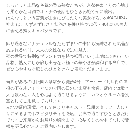
しっとりと上品な色気の香る熟女たちが、京都弁まじりの心地よ
く柔らかな口調でオトナの会話をひときわ艶やかに演出。
はんなりという言葉がまさにぴったりな美女ぞろいのKAGURA-
神楽-は、みずみずしさと妖艶さを併せ持つ30代・40代の京美人
に会える熟女キャバクラです。
飾り過ぎないナチュラルなたたずまいの中にも洗練された気品が
あふれるのは、大人の女性ならではの魅力。
夜の世界で特別なブランド力を持つ祇園という土地にふさわしい
品格、熟女にしか醸し出せない極上の華やぎが調和する当店で、
ぜひ心やすらぐ癒しのひとときをご堪能くださいませ。
当店があるのは祇園四条駅から徒歩4分、アーケード商店街の屋
根の下を歩いてすぐなので雨の日のご来店も快適。店内では歌う
人も歌わない人も心地よく過ごせるように、カラオケルームを別
室としてご用意しております。
立地や店内環境、そして何よりキャスト・黒服スタッフ一人ひと
りに至るまでホスピタリティを徹底。お席で過ごすひとときだけ
でなくご来店からお帰りの瞬間まで、心尽くしのおもてなしで皆
様を夢見心地へとご案内いたします。