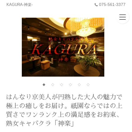
075-561-3377
KAGURA-神楽-
◆
◇
◇
◇
◇
◇
はんなり京美人が円熟した大人の魅力で
極上の癒しをお届け。祇園ならではの上
質さでワンランク上の満足感をお約束、
熟女キャバクラ「神楽」